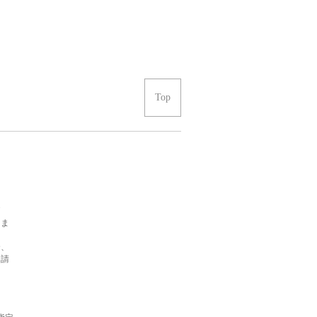
Top
価
りま
合、
を請
ま