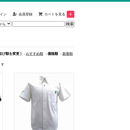
イン
会員登録
カートを見る
0
 並び順を変更 ]
-
おすすめ順
-
価格順
-
新着順
ます