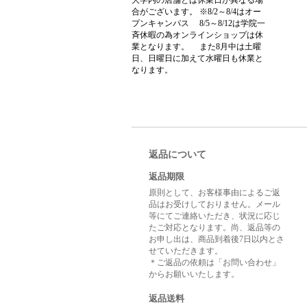
合がございます。 ※8/2～8/4はオー
プンキャンパス 8/5～8/12は学院一
斉休暇の為オンラインショップは休
業となります。 また8月中は土曜
日、日曜日に加えて水曜日も休業と
なります。
返品について
返品期限
原則として、お客様事由によるご返
品はお受けしておりません。メール
等にてご連絡いただき、状況に応じ
たご対応となります。尚、返品等の
お申し出は、商品到着後7日以内とさ
せていただきます。
＊ご返品の依頼は「お問い合わせ」
からお願いいたします。
返品送料