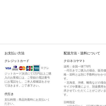
お支払い方法
配送方法・送料について
クレジットカード
クロネコヤマト
送料：全国一律770円
※クレ
・代引きでご購入の場合、販売
ジットカード決済にて3万円以上ご購
格・送料とは別に手数料がかか
入のお客様には、ご登録の電話番号
す。
にお電話をし、ご本人様確認をさせ
・北海道、沖縄、離島などの場
て頂きます。ご了承下さい。
サイズや重量により、別途費用
求させていただくことがござい
代引き
す。
支払時期：商品到着時にお支払いく
日時指定
ださい。