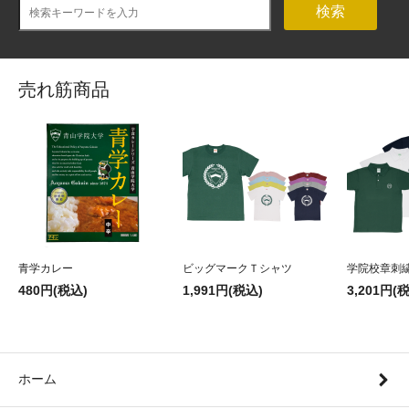
検索
売れ筋商品
青学カレー
ビッグマークＴシャツ
学院校章刺
480円(税込)
1,991円(税込)
3,201円(
ホーム