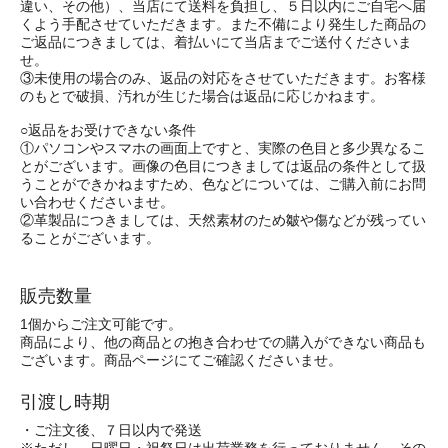
違い、その他）、当店にて送料を負担し、５日以内にご自宅へ届
くよう手配させていただきます。また不備により発生した商品の
ご返品につきましては、着払いにて当店までご送付くださいま
せ。
③未使用の場合のみ、返品の対応をさせていただきます。お客様
のもとで破損、汚れが生じた場合は返品に応じかねます。
○返品をお受けできない条件
①パソコンやスマホの画面上ですと、実際の色目と多少異なるこ
とがございます。画像の色目につきましては返品の条件として扱
うことができかねますため、色などについては、ご購入前にお問
い合わせくださいませ。
②革製品につきましては、天然素材のため皺や傷などが残ってい
ることがございます。
販売数量
1個からご注文可能です。
商品により、他の商品との抱き合わせでの購入ができない商品も
ございます。商品ページにてご確認くださいませ。
引渡し時期
・ご注文後、７日以内で発送
※ただし、日曜日・祝祭日は出荷業務を行っておりません。その