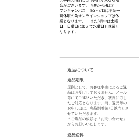
合がございます。 ※8/2～8/4はオー
プンキャンパス 8/5～8/12は学院一
斉休暇の為オンラインショップは休
業となります。 また8月中は土曜
日、日曜日に加えて水曜日も休業と
なります。
返品について
返品期限
原則として、お客様事由によるご返
品はお受けしておりません。メール
等にてご連絡いただき、状況に応じ
たご対応となります。尚、返品等の
お申し出は、商品到着後7日以内とさ
せていただきます。
＊ご返品の依頼は「お問い合わせ」
からお願いいたします。
返品送料