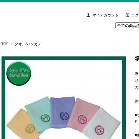
マイアカウント
ログ
TOP
>
タオル/ハンカチ
吸
顔
の
綿
■
約 
■