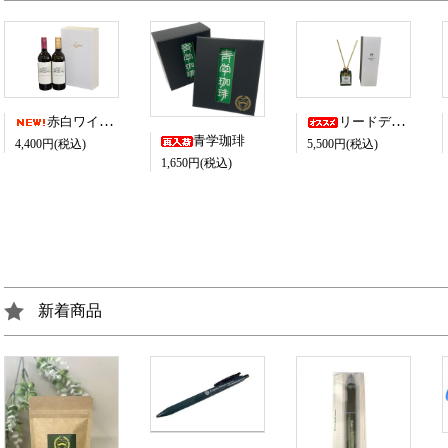
赤白ワイン2本セット（750ml×2本） ＊ワイン以外の同時購入はできません。
リードディフューザー 青山学院の香り～Blessed Ivy～
青学珈琲
4,400円(税込)
5,500円(税込)
1,650円(税込)
新着商品