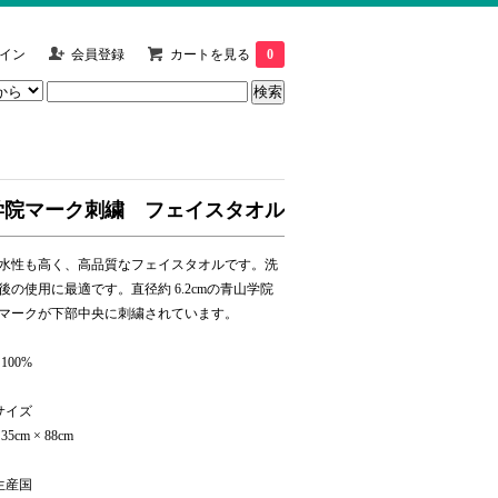
イン
会員登録
カートを見る
0
学院マーク刺繍 フェイスタオル
水性も高く、高品質なフェイスタオルです。洗
後の使用に最適です。直径約 6.2cmの青山学院
マークが下部中央に刺繍されています。
 100%
サイズ
35cm × 88cm
生産国