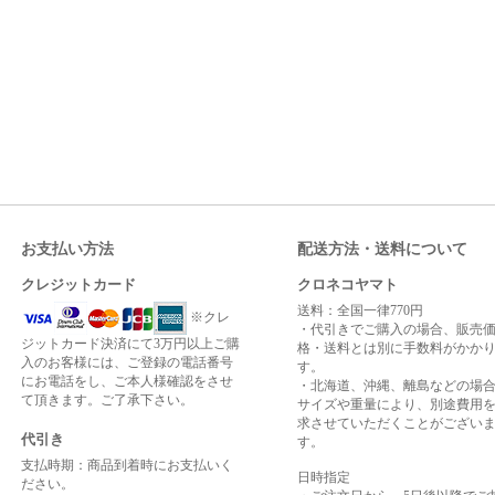
お支払い方法
配送方法・送料について
クレジットカード
クロネコヤマト
送料：全国一律770円
※クレ
・代引きでご購入の場合、販売
ジットカード決済にて3万円以上ご購
格・送料とは別に手数料がかか
入のお客様には、ご登録の電話番号
す。
にお電話をし、ご本人様確認をさせ
・北海道、沖縄、離島などの場
て頂きます。ご了承下さい。
サイズや重量により、別途費用
求させていただくことがござい
代引き
す。
支払時期：商品到着時にお支払いく
日時指定
ださい。