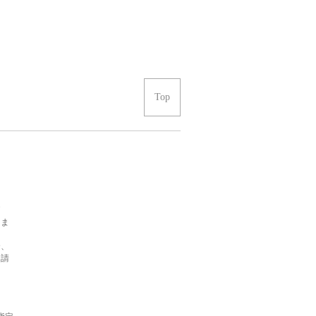
Top
価
りま
合、
を請
ま